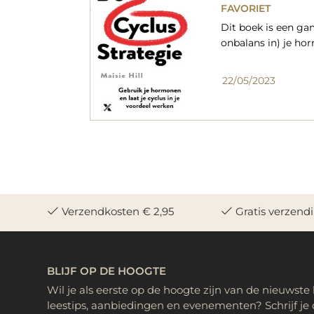
FAVORIET
Dit boek is een gam
onbalans in) je ho
22/05/2023
Verzendkosten € 2,95
Gratis verzend
BLIJF OP DE HOOGTE
Wil je als eerste op de hoogte zijn van de nieuwste
leestips, aanbiedingen en evenementen? Schrijf je 