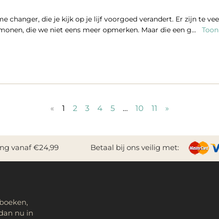
e changer, die je kijk op je lijf voorgoed verandert. Er zijn te v
rmonen, die we niet eens meer opmerken. Maar die een g...
Toon 
«
1
2
3
4
5
…
10
11
»
ing vanaf €24,99
Betaal bij ons veilig met:
 boeken,
dan nu in