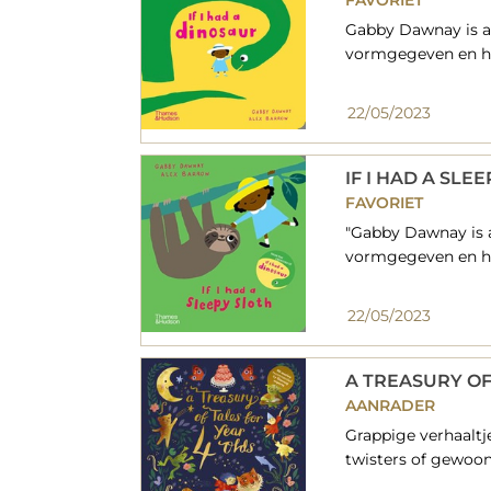
FAVORIET
Gabby Dawnay is ab
vormgegeven en hee
22/05/2023
IF I HAD A SLE
FAVORIET
"Gabby Dawnay is a
vormgegeven en hee
22/05/2023
A TREASURY OF
AANRADER
Grappige verhaaltje
twisters of gewoon