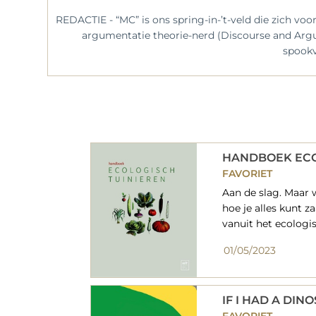
REDACTIE - “MC” is ons spring-in-’t-veld die zich v
argumentatie theorie-nerd (Discourse and Argume
spookv
HANDBOEK ECO
FAVORIET
Aan de slag. Maar
hoe je alles kunt z
vanuit het ecologi
01/05/2023
IF I HAD A DIN