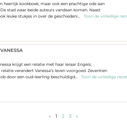
een heerlijk kookboek, maar ook een prachtige ode aan
 De stad waar beide auteurs vandaan komen. Naast
ok leuke stukjes in over de geschiedeni...
Toon de volledige rec
 VANESSA
anessa krijgt een relatie met haar leraar Engels;
 relatie verandert Vanessa’s leven voorgoed. Zeventien
acob door een oud-leerling beschuldigd...
Toon de volledige rece
«
1
2
3
»