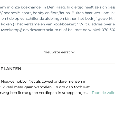
am in onze boekhandel in Den Haag. In die tijd heeft ze zich ge
ë/Indonesië, sport, hobby en flora/fauna. Buiten haar werk om is
a en heb op verschillende afdelingen binnen het bedrijf gewerkt. S
 koken (+ het verzamelen van kookboeken)." Wilt u advies over éé
euwenkamp@devriesvanstockum.nl of bel met de winkel: 070-302
Nieuwste eerst
PPLANTEN
 Nieuwe hobby. Net als zoveel andere mensen in
k ik veel meer gaan wandelen. En om dan toch wat
derweg ben ik me gaan verdiepen in stoepplantjes...
Toon de volle