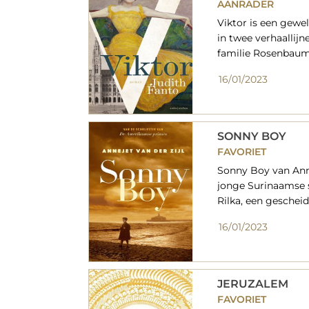
AANRADER
Viktor is een gewe
in twee verhaallij
familie Rosenbaum 
16/01/2023
SONNY BOY
FAVORIET
Sonny Boy van Annej
jonge Surinaamse 
Rilka, een geschei
16/01/2023
JERUZALEM
FAVORIET