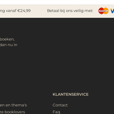
ing vanaf €24,99
Betaal bij ons veilig met:
 boeken,
dan nu in
KLANTENSERVICE
ken en thema's
Contact
ze booklovers
Faq