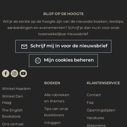
BLIJF OP DE HOOGTE
Wil je als eerste op de hoogte zijn van de nieuwste boeken, leestips,
aanbiedingen en evenementen? Schrijf je dan nu in voor onze
tweewekelijkse nieuwsbrief.
Schrijf mij in voor de nieuwsbrief
Mijn cookies beheren
BOEKEN
KLANTENSERVICE
Winkel Haarlem
Alle rubrieken
Contact
Winkel Den
en thema's
Haag
Faq
Tips van onze
The English
Openingstijden
booklovers
Bookstore
Vacatures
Inloggen
Ons verhaal
Algemene