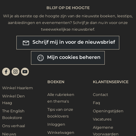
BLIJF OP DE HOOGTE
Wil je als eerste op de hoogte zijn van de nieuwste boeken, leestips,
aanbiedingen en evenementen? Schrijf je dan nu in voor onze
tweewekelijkse nieuwsbrief.
Schrijf mij in voor de nieuwsbrief
Mijn cookies beheren
BOEKEN
KLANTENSERVICE
Winkel Haarlem
Alle rubrieken
Contact
Winkel Den
en thema's
Haag
Faq
Tips van onze
The English
Openingstijden
booklovers
Bookstore
Vacatures
Inloggen
Ons verhaal
Algemene
Winkelwagen
Nieuws
Voorwaarden