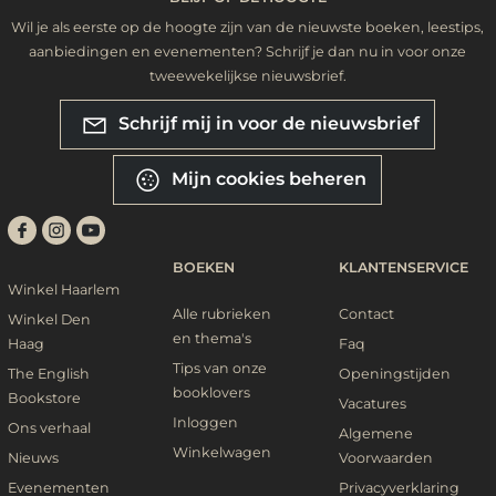
Wil je als eerste op de hoogte zijn van de nieuwste boeken, leestips,
aanbiedingen en evenementen? Schrijf je dan nu in voor onze
tweewekelijkse nieuwsbrief.
Schrijf mij in voor de nieuwsbrief
Mijn cookies beheren
BOEKEN
KLANTENSERVICE
Winkel Haarlem
Alle rubrieken
Contact
Winkel Den
en thema's
Haag
Faq
Tips van onze
The English
Openingstijden
booklovers
Bookstore
Vacatures
Inloggen
Ons verhaal
Algemene
Winkelwagen
Nieuws
Voorwaarden
Evenementen
Privacyverklaring