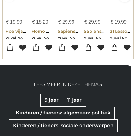
€
19,99
€
18,20
€
29,99
€
29,99
€
19,99
Hoe vijanden vrienden kunnen worden
Homo Deus
Sapiens. Een beeldverhaal 2
Sapiens een beeldverhaal 3
21 Lessons for the 21st Century
Yuval Noah Harari
Yuval Noah Harari
Yuval Noah Harari
Yuval Noah Harari
Yuval Noah Harari
LEES MEER IN DEZE THEMA'S
9 jaar
11 jaar
Kinderen / tieners: algemeen: politiek
Kinderen / tieners: sociale onderwerpen