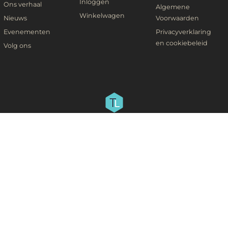
Inloggen
Ons verhaal
Algemene
Winkelwagen
Nieuws
Voorwaarden
Evenementen
Privacyverklaring
en cookiebeleid
Volg ons