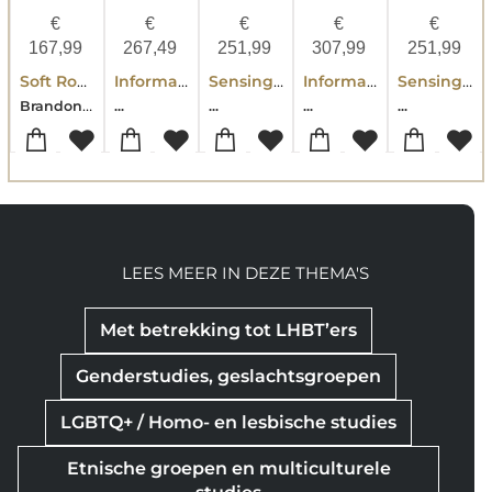
€
€
€
€
€
167,99
267,49
251,99
307,99
251,99
Soft Robotics: Design, Modeling And Control, A Unified Approach
Informatics in Control, Automation and Robotics
Sensing And Control For Autonomous Vehicles
Informatics In Control, Automation And Robotics
Sensing And Control For Autonomous Vehicles
Brandon Caasenbrood-Alexander Pogromsky-Henk Nijmeijer
...
...
...
...
LEES MEER IN DEZE THEMA'S
Met betrekking tot LHBT’ers
Genderstudies, geslachtsgroepen
LGBTQ+ / Homo- en lesbische studies
Etnische groepen en multiculturele