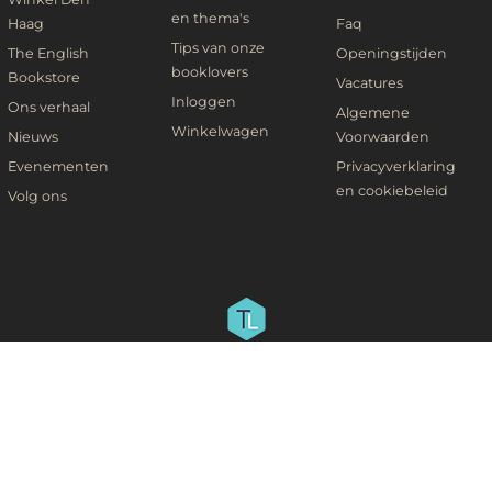
en thema's
Haag
Faq
Tips van onze
The English
Openingstijden
booklovers
Bookstore
Vacatures
Inloggen
Ons verhaal
Algemene
Winkelwagen
Nieuws
Voorwaarden
Evenementen
Privacyverklaring
en cookiebeleid
Volg ons