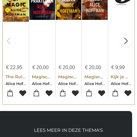
€
22,95
€
20,00
€
20,00
€
20,00
€
9,99
The Rules of Magic
Magische praktijken
Magische regels
Magische lessen
Kijk je mee, baby? 0-3 maanden
Alice Hoffman
Alice Hoffman
Alice Hoffman
Alice Hoffman
Alice Hoffmann
LEES MEER IN DEZE THEMA'S