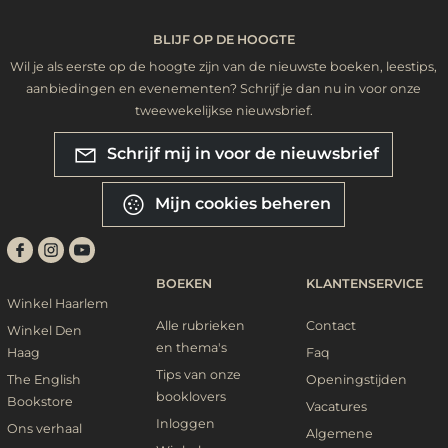
BLIJF OP DE HOOGTE
Wil je als eerste op de hoogte zijn van de nieuwste boeken, leestips,
aanbiedingen en evenementen? Schrijf je dan nu in voor onze
tweewekelijkse nieuwsbrief.
Schrijf mij in voor de nieuwsbrief
Mijn cookies beheren
BOEKEN
KLANTENSERVICE
Winkel Haarlem
Alle rubrieken
Contact
Winkel Den
en thema's
Haag
Faq
Tips van onze
The English
Openingstijden
booklovers
Bookstore
Vacatures
Inloggen
Ons verhaal
Algemene