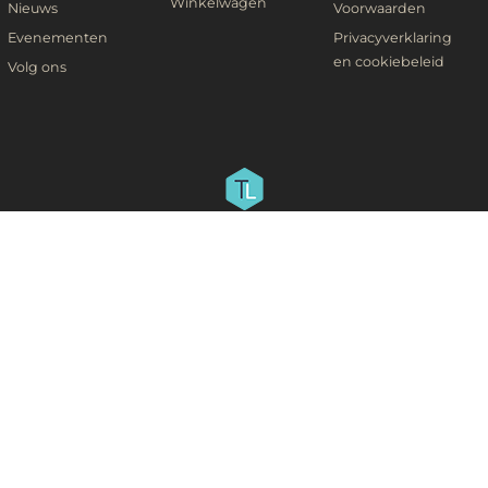
Winkelwagen
Nieuws
Voorwaarden
Evenementen
Privacyverklaring
en cookiebeleid
Volg ons