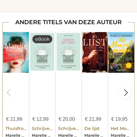
ANDERE TITELS VAN DEZE AUTEUR
eBook
€
21,99
€
12,99
€
20,00
€
21,99
€
19,95
Thuisfront
Schrijven geeft kracht
Schrijven geeft kracht
De lijst
Het Moezelmeisje
Marelle Boersma
Marelle Boersma
Marelle Boersma
Marelle Boersma
Marelle Boersma