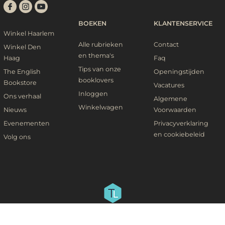
BOEKEN
KLANTENSERVICE
Winkel Haarlem
Alle rubrieken
Contact
Winkel Den
en thema's
Haag
Faq
Tips van onze
The English
Openingstijden
booklovers
Bookstore
Vacatures
Inloggen
Ons verhaal
Algemene
Winkelwagen
Nieuws
Voorwaarden
Evenementen
Privacyverklaring
en cookiebeleid
Volg ons