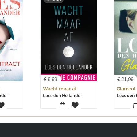
€
8,99
€
21,99
t
Wacht maar af
Glansrol
nder
Loes den Hollander
Loes den 