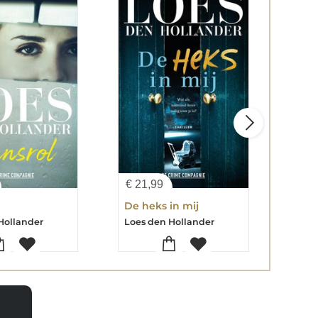
€
21,99
€
12
De heks in mij
Een
Hollander
Loes den Hollander
Loes