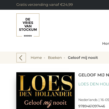
Gratis verzending vanaf €24,99
Ho
Home
-
Boeken
-
Geloof mij nooit
GELOOF MIJ 
LOES DEN HO
Nederlands | 16-05
9789461097446