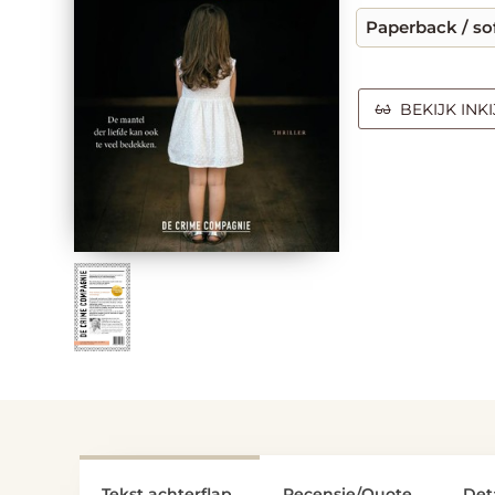
Paperback / so
BEKIJK INK
Tekst achterflap
Recensie/Quote
Deta