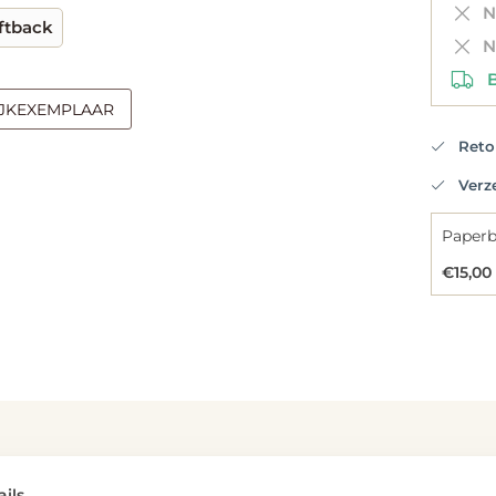
Ni
ftback
Ni
Be
IJKEXEMPLAAR
Retou
Verzen
€15,00
ils