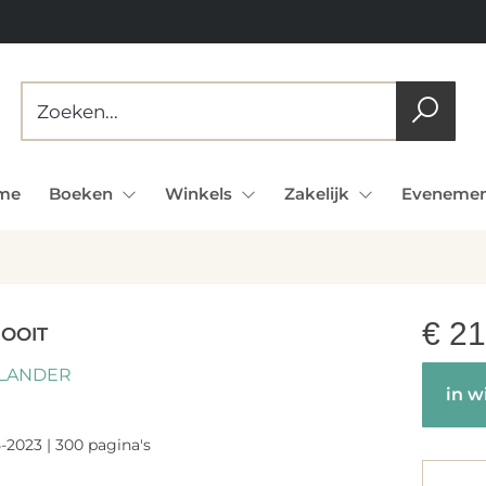
me
Boeken
Winkels
Zakelijk
Evenemen
€
21
NOOIT
LLANDER
in w
-2023 | 300 pagina's