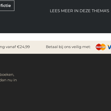
fictie
LEES MEER IN DEZE THEMA'S
ing vanaf €24,99
Betaal bij ons veilig met:
 boeken,
dan nu in