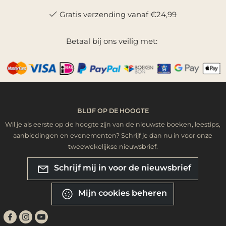
Gratis verzending vanaf €24,99
Betaal bij ons veilig met:
BLIJF OP DE HOOGTE
Wil je als eerste op de hoogte zijn van de nieuwste boeken, leestips,
aanbiedingen en evenementen? Schrijf je dan nu in voor onze
tweewekelijkse nieuwsbrief.
Schrijf mij in voor de nieuwsbrief
Mijn cookies beheren