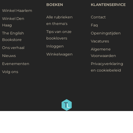
BOEKEN
KLANTENSERVICE
Winkel Haarlem
Alle rubrieken
Contact
Winkel Den
en thema's
Haag
Faq
Tips van onze
The English
Openingstijden
booklovers
Bookstore
Vacatures
Inloggen
Ons verhaal
Algemene
Winkelwagen
Nieuws
Voorwaarden
Evenementen
Privacyverklaring
en cookiebeleid
Volg ons