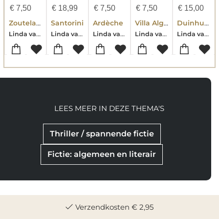
€
7,50
€
18,99
€
7,50
€
7,50
€
15,00
Zoutelande
Santorini
Ardèche
Villa Algarve
Duinhuisje
Linda van Rijn
Linda van Rijn
Linda van Rijn
Linda van Rijn
Linda van Rijn
LEES MEER IN DEZE THEMA'S
Thriller / spannende fictie
Fictie: algemeen en literair
Verzendkosten € 2,95