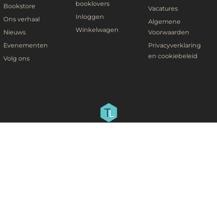
booklovers
Bookstore
Vacatures
Inloggen
Ons verhaal
Algemene
Winkelwagen
Nieuws
Voorwaarden
Evenementen
Privacyverklaring
en cookiebeleid
Volg ons