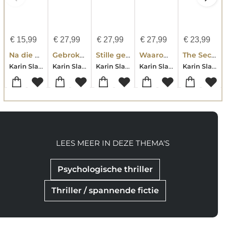
€
15,99
€
27,99
€
27,99
€
27,99
€
23,99
Na die nacht
Gebroken engelen
Stille geheimen
Waarom we logen
The Secrets We Hide
Karin Slaughter
Karin Slaughter
Karin Slaughter
Karin Slaughter
Karin Slaughter
LEES MEER IN DEZE THEMA'S
Psychologische thriller
Thriller / spannende fictie