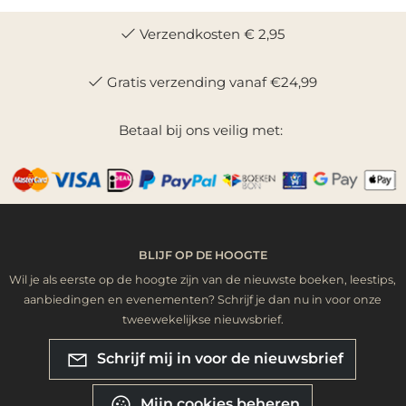
Verzendkosten € 2,95
Gratis verzending vanaf €24,99
Betaal bij ons veilig met:
BLIJF OP DE HOOGTE
Wil je als eerste op de hoogte zijn van de nieuwste boeken, leestips,
aanbiedingen en evenementen? Schrijf je dan nu in voor onze
tweewekelijkse nieuwsbrief.
Schrijf mij in voor de nieuwsbrief
Mijn cookies beheren