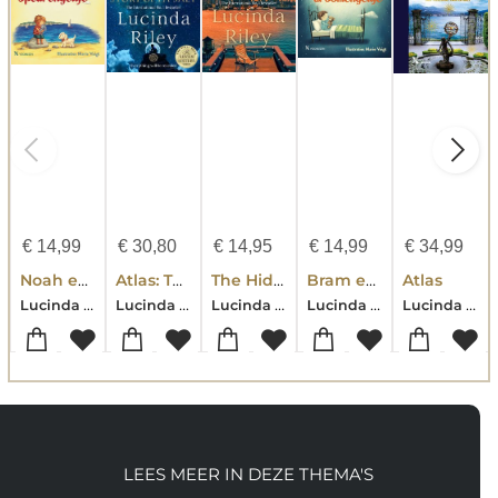
€
14,99
€
30,80
€
14,95
€
14,99
€
34,99
Noah en het speurengeltje
Atlas: The Story Of Pa Salt
The Hidden Girl
Bram en het droomengeltje
Atlas
Lucinda Riley-Harry Whittaker
Lucinda Riley-Harry Whittaker
Lucinda Riley-Harry Whittaker
Lucinda Riley-Harry Whittaker
Lucinda Riley-Harry Whittaker
LEES MEER IN DEZE THEMA'S