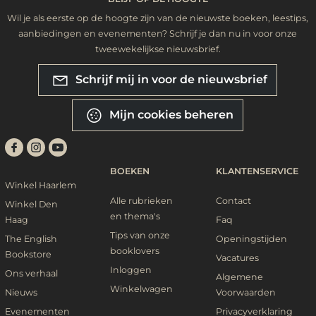
Wil je als eerste op de hoogte zijn van de nieuwste boeken, leestips,
aanbiedingen en evenementen? Schrijf je dan nu in voor onze
tweewekelijkse nieuwsbrief.
Schrijf mij in voor de nieuwsbrief
Mijn cookies beheren
BOEKEN
KLANTENSERVICE
Winkel Haarlem
Alle rubrieken
Contact
Winkel Den
en thema's
Haag
Faq
Tips van onze
The English
Openingstijden
booklovers
Bookstore
Vacatures
Inloggen
Ons verhaal
Algemene
Winkelwagen
Nieuws
Voorwaarden
Evenementen
Privacyverklaring