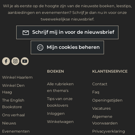
Wil je als eerste op de hoogte zijn van de nieuwste boeken, leestips,
aanbiedingen en evenementen? Schrijf je dan nu in voor onze
tweewekelijkse nieuwsbrief.
Schrijf mij in voor de nieuwsbrief
Mijn cookies beheren
BOEKEN
KLANTENSERVICE
Winkel Haarlem
Alle rubrieken
Contact
Winkel Den
en thema's
Haag
Faq
Tips van onze
The English
Openingstijden
booklovers
Bookstore
Vacatures
Inloggen
Ons verhaal
Algemene
Winkelwagen
Nieuws
Voorwaarden
Evenementen
Privacyverklaring