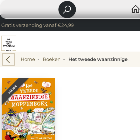
Gratis verzending vanaf €24,99
Home
-
Boeken
-
Het tweede waanzinnige moppenboek
eBook