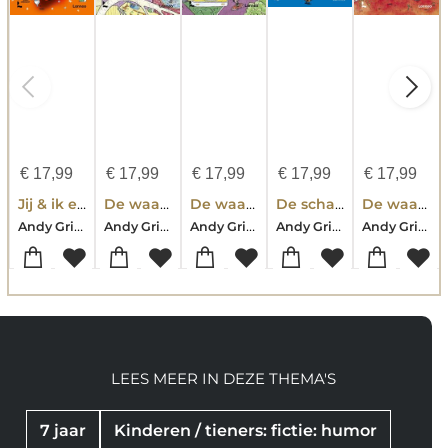
€
17,99
€
17,99
€
17,99
€
17,99
€
17,99
Jij & ik en het land van verloren voorwerpen
De waanzinnige boomhut van 52 verdiepingen
De waanzinnige boomhut van 117 verdiepingen
De schatkist van de waanzinnige boomhut
De waanzinnige boomhut van 39 verdiepingen
Andy Griffiths-Bill Hope
Andy Griffiths-Terry Denton
Andy Griffiths-Terry Denton
Andy Griffiths
Andy Griffiths-Terry Denton
LEES MEER IN DEZE THEMA'S
7 jaar
Kinderen / tieners: fictie: humor