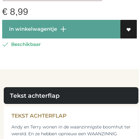
€
8,99
in winkelwagentje
Beschikbaar
Tekst achterflap
TEKST ACHTERFLAP
Andy en Terry wonen in de waanzinnigste boomhut ter
wereld. En ze hebben opnieuw een WAANZINNIG