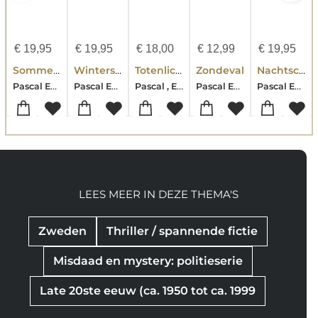
€
19,95
€
19,95
€
18,00
€
12,99
€
19,95
Sommersonnenwende, Band 1
Wintersonnenwende, Band 2
Totenlicht, Band 4
Zondeval
Nachtschattenspiele, Band 3
Pascal Engman-Johannes Selåker
Pascal Engman-Johannes Selåker
Pascal , Engman-Johannes , Selåker
Pascal Engman-Johannes Selåker
Pascal Engman-Johannes Selåker
LEES MEER IN DEZE THEMA'S
Zweden
Thriller / spannende fictie
Misdaad en mystery: politieserie
Late 20ste eeuw (ca. 1950 tot ca. 1999