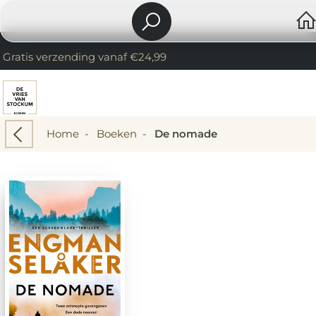
Gratis verzending vanaf €24,99
Home
-
Boeken
-
De nomade