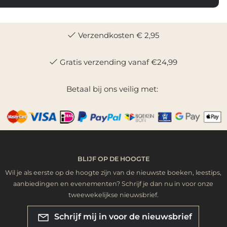
Verzendkosten € 2,95
Gratis verzending vanaf €24,99
Betaal bij ons veilig met:
BLIJF OP DE HOOGTE
Wil je als eerste op de hoogte zijn van de nieuwste boeken, leestips,
aanbiedingen en evenementen? Schrijf je dan nu in voor onze
tweewekelijkse nieuwsbrief.
Schrijf mij in voor de nieuwsbrief