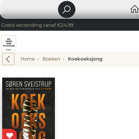
Gratis verzending vanaf €24,99
Home
-
Boeken
-
Koekoeksjong