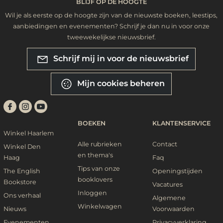
BLIJF OP DE HOOGTE
Wil je als eerste op de hoogte zijn van de nieuwste boeken, leestips,
aanbiedingen en evenementen? Schrijf je dan nu in voor onze
tweewekelijkse nieuwsbrief.
Schrijf mij in voor de nieuwsbrief
Mijn cookies beheren
BOEKEN
KLANTENSERVICE
Winkel Haarlem
Alle rubrieken
Contact
Winkel Den
en thema's
Haag
Faq
Tips van onze
The English
Openingstijden
booklovers
Bookstore
Vacatures
Inloggen
Ons verhaal
Algemene
Winkelwagen
Nieuws
Voorwaarden
Evenementen
Privacyverklaring