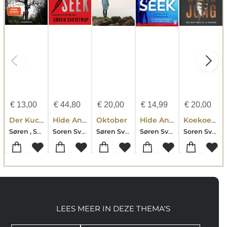
€
13,00
€
44,80
€
20,00
€
14,99
€
20,00
Der Kuckucksjunge
Hide And Seek
Oktober
Hide And Seek
Koekoeksjong
Søren , Sveistrup
Soren Sveistrup
Søren Sveistrup
Søren Sveistrup
Soren Sveistrup
LEES MEER IN DEZE THEMA'S