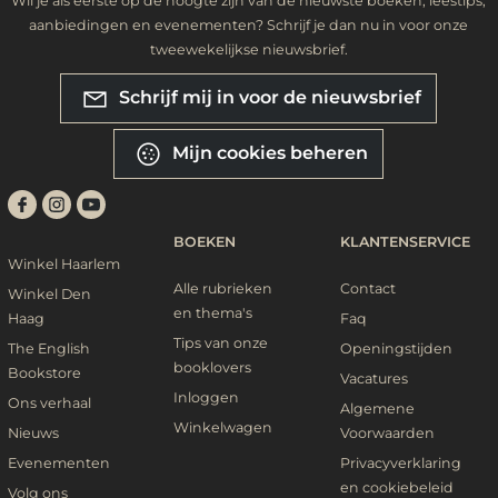
Wil je als eerste op de hoogte zijn van de nieuwste boeken, leestips,
aanbiedingen en evenementen? Schrijf je dan nu in voor onze
tweewekelijkse nieuwsbrief.
Schrijf mij in voor de nieuwsbrief
Mijn cookies beheren
BOEKEN
KLANTENSERVICE
Winkel Haarlem
Alle rubrieken
Contact
Winkel Den
en thema's
Haag
Faq
Tips van onze
The English
Openingstijden
booklovers
Bookstore
Vacatures
Inloggen
Ons verhaal
Algemene
Winkelwagen
Nieuws
Voorwaarden
Evenementen
Privacyverklaring
en cookiebeleid
Volg ons