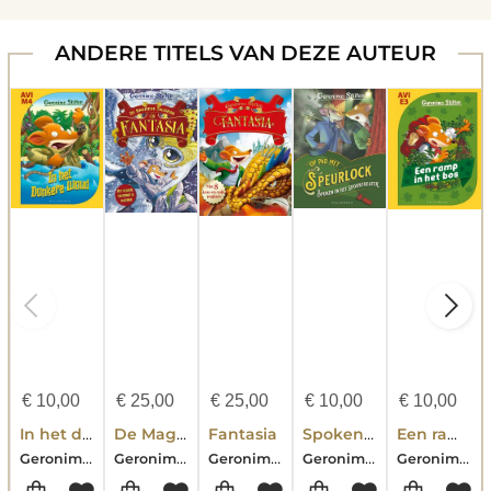
ANDERE TITELS VAN DEZE AUTEUR
€
10,00
€
25,00
€
25,00
€
10,00
€
10,00
In het donkere woud (AVI M4)
De Magische Talisman
Fantasia
Spoken in het spooktheater (99)
Een ramp in het bos
Geronimo Stilton
Geronimo Stilton
Geronimo Stilton
Geronimo Stilton
Geronimo Stilton