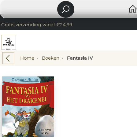
Gratis verzending vanaf €24,99
Home
-
Boeken
-
Fantasia IV