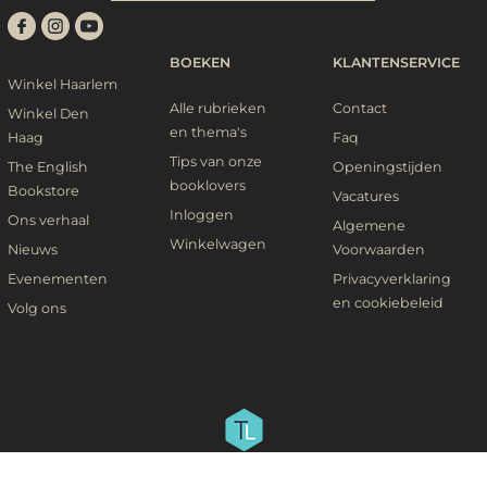
BOEKEN
KLANTENSERVICE
Winkel Haarlem
Alle rubrieken
Contact
Winkel Den
en thema's
Haag
Faq
Tips van onze
The English
Openingstijden
booklovers
Bookstore
Vacatures
Inloggen
Ons verhaal
Algemene
Winkelwagen
Nieuws
Voorwaarden
Evenementen
Privacyverklaring
en cookiebeleid
Volg ons