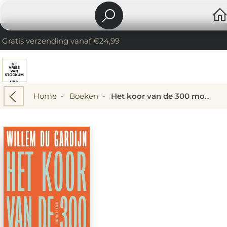
Gratis verzending vanaf €24,99
Home
-
Boeken
-
Het koor van de 300 moordenaressen