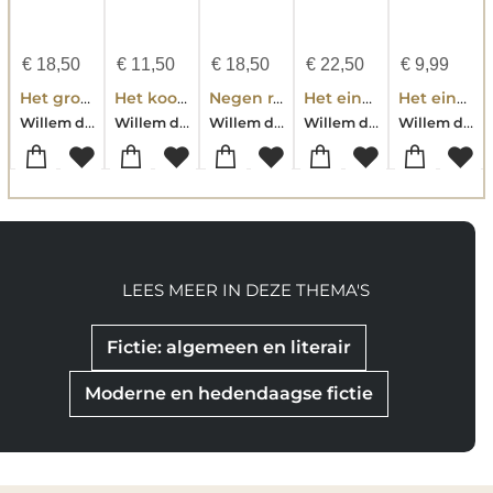
€
18,50
€
11,50
€
18,50
€
22,50
€
9,99
Het grote vakantiepark
Het koor van de 300 moordenaressen
Negen raven
Het einde van het lied
Het einde van het lied
Willem du Gardijn
Willem du Gardijn
Willem du Gardijn
Willem du Gardijn
Willem du Gardijn
LEES MEER IN DEZE THEMA'S
Fictie: algemeen en literair
Moderne en hedendaagse fictie