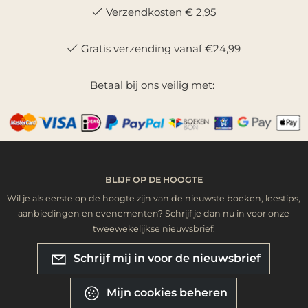
Verzendkosten € 2,95
Gratis verzending vanaf €24,99
Betaal bij ons veilig met:
BLIJF OP DE HOOGTE
Wil je als eerste op de hoogte zijn van de nieuwste boeken, leestips,
aanbiedingen en evenementen? Schrijf je dan nu in voor onze
tweewekelijkse nieuwsbrief.
Schrijf mij in voor de nieuwsbrief
Mijn cookies beheren