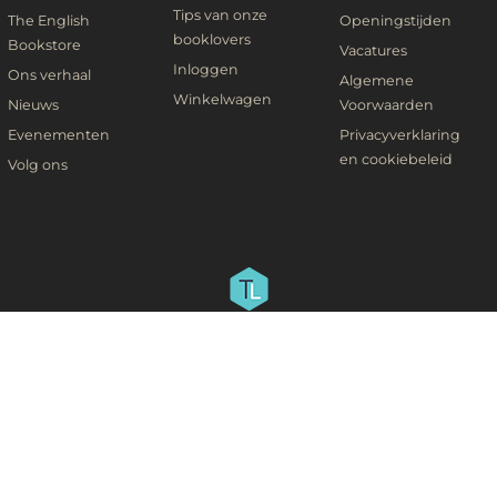
Tips van onze
The English
Openingstijden
booklovers
Bookstore
Vacatures
Inloggen
Ons verhaal
Algemene
Winkelwagen
Nieuws
Voorwaarden
Evenementen
Privacyverklaring
en cookiebeleid
Volg ons