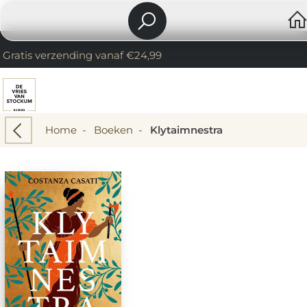
Gratis verzending vanaf €24,99
Home
-
Boeken
-
Klytaimnestra