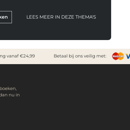
ken
LEES MEER IN DEZE THEMA'S
ing vanaf €24,99
Betaal bij ons veilig met:
 boeken,
dan nu in