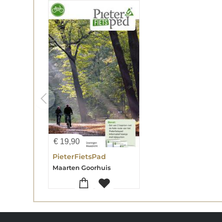
€
19,90
PieterFietsPad
Maarten Goorhuis