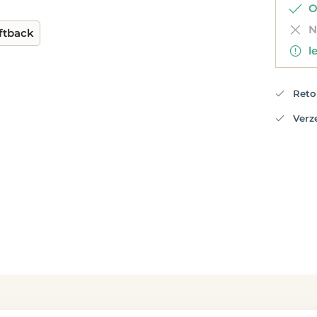
Op
Ni
ftback
le
Retou
Verzen