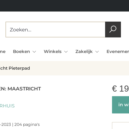
me
Boeken
Winkels
Zakelijk
Evenemen
icht Pieterpad
€
19
EN: MAASTRICHT
in w
RHUIS
-2023 | 204 pagina's