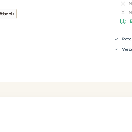
Ni
Ni
ftback
Be
Retou
Verzen