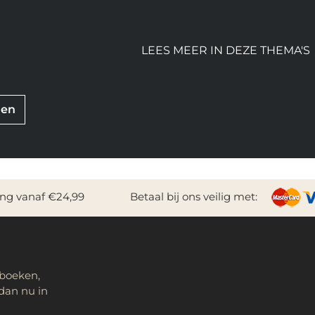
LEES MEER IN DEZE THEMA'S
nen
ing vanaf €24,99
Betaal bij ons veilig met:
 boeken,
dan nu in