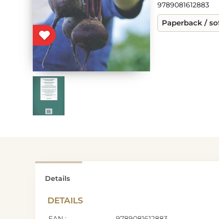
9789081612883
Paperback / so
Details
DETAILS
EAN :
9789081612883