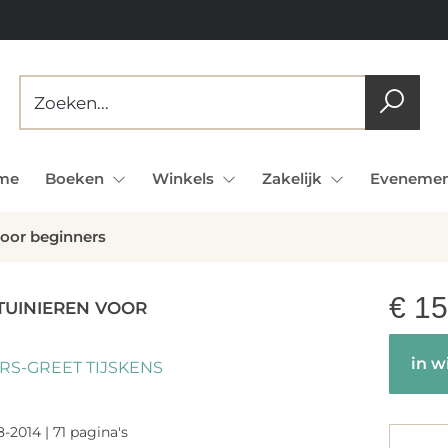
me
Boeken
Winkels
Zakelijk
Evenemen
voor beginners
€
15
TUINIEREN VOOR
in w
S-GREET TIJSKENS
-2014 | 71 pagina's