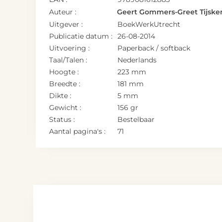
Auteur :
Geert Gommers-Greet Tijske
Uitgever :
BoekWerkUtrecht
Publicatie datum :
26-08-2014
Uitvoering :
Paperback / softback
Taal/Talen :
Nederlands
Hoogte :
223 mm
Breedte :
181 mm
Dikte :
5 mm
Gewicht :
156 gr
Status :
Bestelbaar
Aantal pagina's :
71