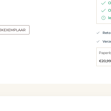
Op
Op
le
IJKEXEMPLAAR
Retou
Verzen
€20,99