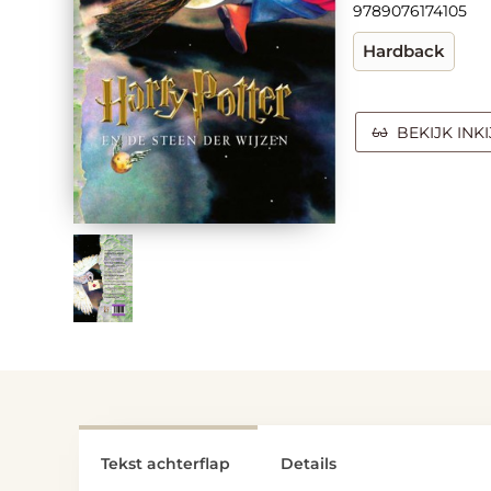
9789076174105
Hardback
BEKIJK INK
Tekst achterflap
Details