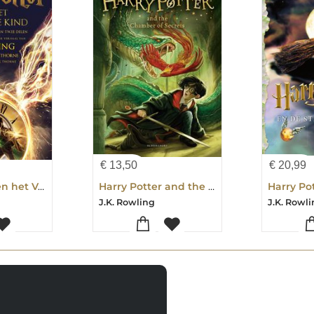
€
13,50
€
20,99
Harry Potter en het Vervloekte Kind Deel een en twee
Harry Potter and the Chamber of Secrets
J.K. Rowling
J.K. Rowl