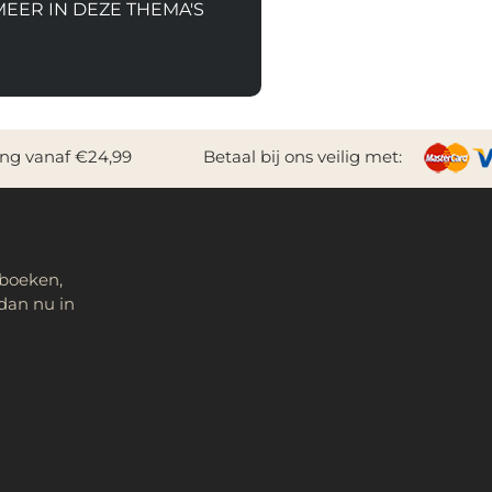
MEER IN DEZE THEMA'S
ing vanaf €24,99
Betaal bij ons veilig met:
 boeken,
dan nu in