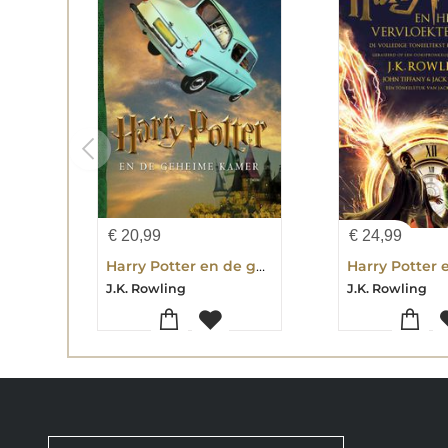
€
20,99
€
24,99
Harry Potter en de geheime kamer
J.K. Rowling
J.K. Rowling