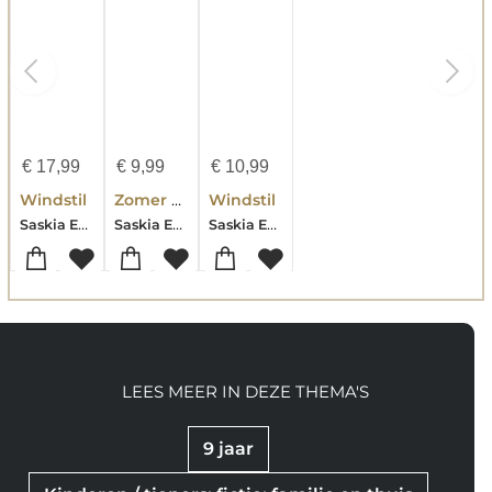
€
17,99
€
9,99
€
10,99
Windstil
Zomer voor altijd en eeuwig
Windstil
Saskia Eelman
Saskia Eelman
Saskia Eelman
LEES MEER IN DEZE THEMA'S
9 jaar