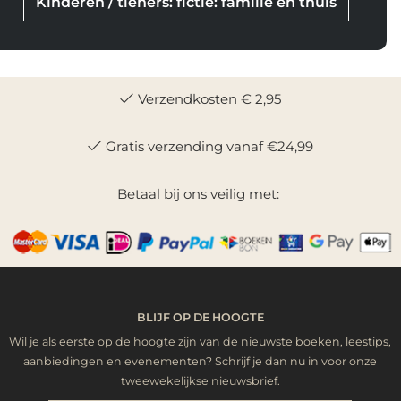
Kinderen / tieners: fictie: familie en thuis
Verzendkosten € 2,95
Gratis verzending vanaf €24,99
Betaal bij ons veilig met:
BLIJF OP DE HOOGTE
Wil je als eerste op de hoogte zijn van de nieuwste boeken, leestips,
aanbiedingen en evenementen? Schrijf je dan nu in voor onze
tweewekelijkse nieuwsbrief.