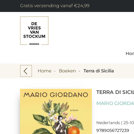
Gratis verzending vanaf €24,99
Ho
Home
-
Boeken
-
Terra di Sicilia
TERRA DI SICI
MARIO GIORD
Nederlands | 25-10
9789056727239