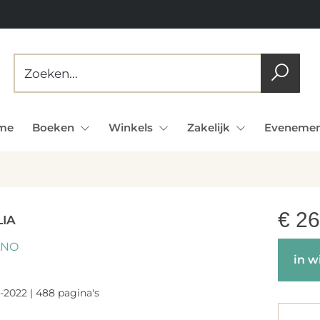
me
Boeken
Winkels
Zakelijk
Evenemen
€
26
LIA
ANO
in w
-2022 | 488 pagina's