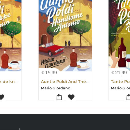
€
15,39
€
21,99
Tante Poldi en de knappe Antonio
Auntie Poldi And The Handsome Antonio
o
Mario Giordano
Mario Gio