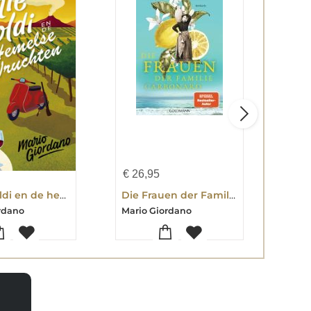
€
26,95
€
15
Tante Poldi en de hemelse vruchten
Die Frauen der Familie Carbonaro
rdano
Mario Giordano
Mari