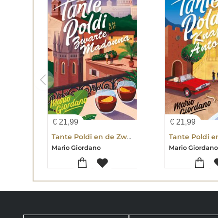
€
21,99
€
21,99
Tante Poldi en de Zwarte Madonna
Mario Giordano
Mario Giordan