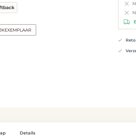
Ni
ftback
Ni
Be
IJKEXEMPLAAR
Retou
Verzen
lap
Details