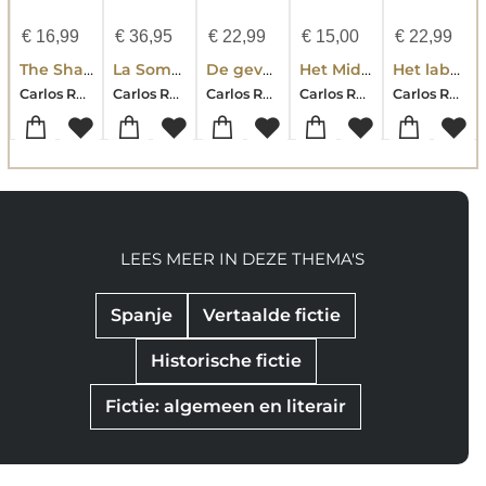
€
16,99
€
36,95
€
22,99
€
15,00
€
22,99
The Shadow of the Wind
La Sombra del Viento (edición con cantos tintados)
De gevangene van de hemel
Het Middernachtspaleis
Het labyrint der geesten
Carlos Ruiz Zafon
Carlos Ruiz Zafón
Carlos Ruiz Zafón
Carlos Ruiz Zafón
Carlos Ruiz Zafón
LEES MEER IN DEZE THEMA'S
Spanje
Vertaalde fictie
Historische fictie
Fictie: algemeen en literair