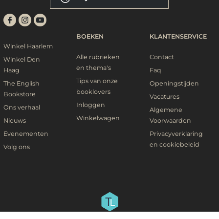
BOEKEN
KLANTENSERVICE
Winkel Haarlem
Alle rubrieken
Contact
Winkel Den
en thema's
Haag
Faq
Tips van onze
The English
Openingstijden
booklovers
Bookstore
Vacatures
Inloggen
Ons verhaal
Algemene
Winkelwagen
Nieuws
Voorwaarden
Evenementen
Privacyverklaring
en cookiebeleid
Volg ons