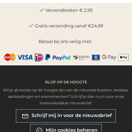
Verzendkosten € 2,95
Gratis verzending vanaf €24,99
Betaal bij ons veilig met:
BLIJF OP DE HOOGTE
Wil je als eerste op de hoogte zijn van de nieuwste boeken, leestips,
aanbiedingen en evenementen? Schrijf je dan nu in voor onze
tweewekelijkse nieuwsbrief.
Schrijf mij in voor de nieuwsbrief
Mijn cookies beheren