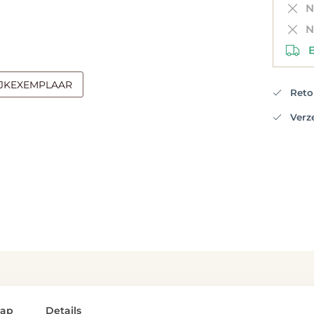
Ni
Ni
Be
IJKEXEMPLAAR
Retou
Verzen
lap
Details