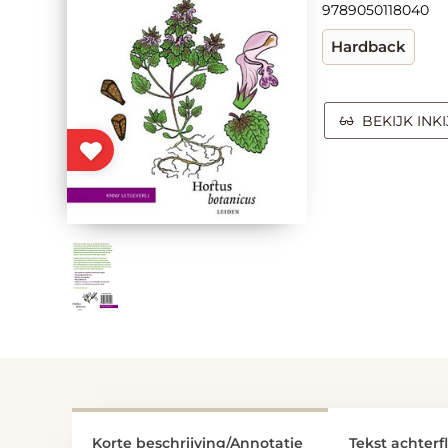
9789050118040
Hardback
BEKIJK INK
Korte beschrijving/Annotatie
Tekst achterf