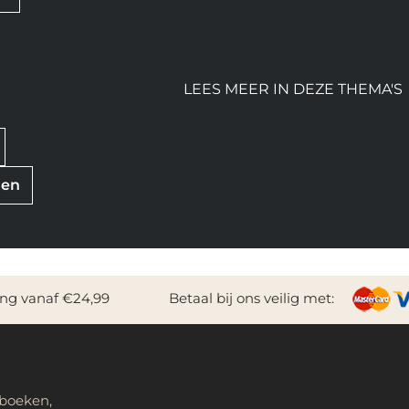
LEES MEER IN DEZE THEMA'S
nen
ing vanaf €24,99
Betaal bij ons veilig met:
 boeken,