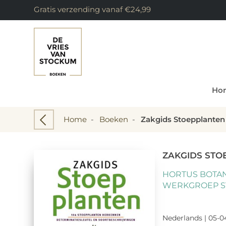
Gratis verzending vanaf €24,99
Ho
Home
-
Boeken
-
Zakgids Stoepplanten
ZAKGIDS STO
HORTUS BOTAN
WERKGROEP S
Nederlands | 05-0