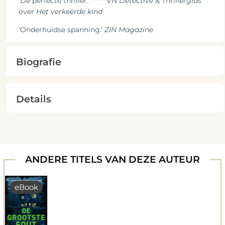
‘De perfecte thriller.’ *****
VN Detective & Thrillergids
over
Het verkeerde kind
'
Onderhuidse spanning.'
ZIN Magazine
Biografie
Details
ANDERE TITELS VAN DEZE AUTEUR
eBook