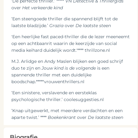
‘De perfecte thriller.’ *****
VN Detective & Thrillergids
over
Het verkeerde kind
‘Een steengoede thriller die spannend blijft tot de
laatste bladzijde.’
Grazia
over
De laatste steen
'Een heerlijke fast paced-thriller die de lezer meeneemt
op een achtbaanrit waarin de keerzijde van social
media keihard duidelijk wordt.'**** thrillzone.nl
M.J. Arlidge en Andy Maslen blijken een goed schrijf
duo te zijn en
Jouw kind is de volgende
is een
spannende thriller met een duidelijke
boodschap.*****vrouwenthrillers.nl
‘Een sinistere, verslavende en eersteklas
psychologische thriller.’ coolesuggesties.nl
‘Knap uitgewerkt, met meerdere verdachten en een
aparte twist.’ ****
Boekenkrant
over
De laatste steen
Biografie