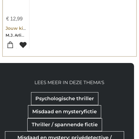
€
12,99
Jouw kind is de volgende
M.J. Arlidge-Andy Maslen
LEES MEER IN DEZE THEMA'S
Psychologische thriller
Misdaad en mysteryfictie
Thriller / spannende fictie
Misdaad en mystery: privédetective /