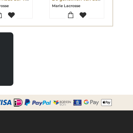
rosse
Marie Lacrosse
Mari