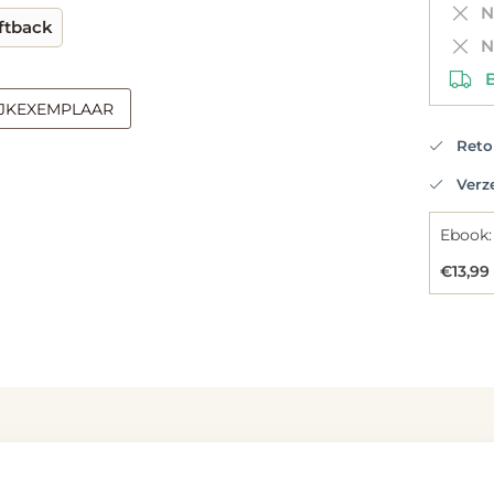
Ni
ftback
Ni
Be
IJKEXEMPLAAR
Retou
Verzen
Ebook:
€13,99