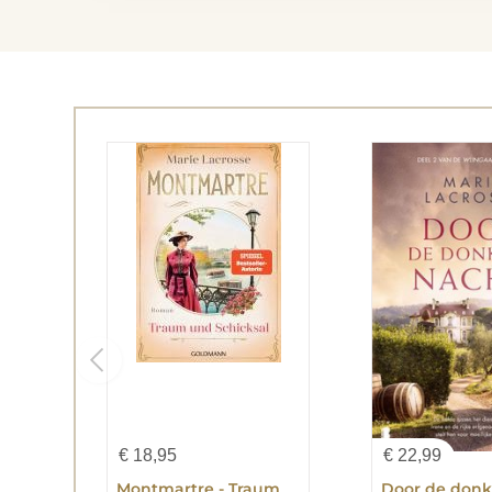
€
18,95
€
22,99
Montmartre - Traum und Schicksal