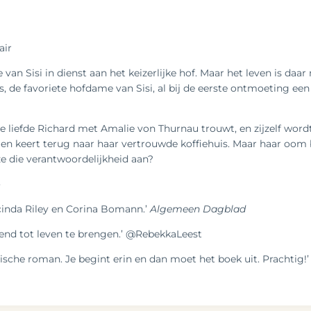
air
n Sisi in dienst aan het keizerlijke hof. Maar het leven is daar 
s, de favoriete hofdame van Sisi, al bij de eerste ontmoeting ee
te liefde Richard met Amalie von Thurnau trouwt, en zijzelf wor
f en keert terug naar haar vertrouwde koffiehuis. Maar haar oom b
ze die verantwoordelijkheid aan?
e
ucinda Riley en Corina Bomann.’
Algemeen Dagblad
erend tot leven te brengen.’ @RebekkaLeest
ische roman. Je begint erin en dan moet het boek uit. Prachti