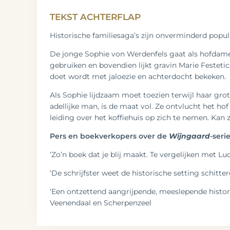
TEKST ACHTERFLAP
Historische familiesaga’s zijn onverminderd popul
De jonge Sophie von Werdenfels gaat als hofdame va
gebruiken en bovendien lijkt gravin Marie Festetic
doet wordt met jaloezie en achterdocht bekeken.
Als Sophie lijdzaam moet toezien terwijl haar gro
adellijke man, is de maat vol. Ze ontvlucht het ho
leiding over het koffiehuis op zich te nemen. Kan 
Pers en boekverkopers over de
Wijngaard
-seri
‘Zo’n boek dat je blij maakt. Te vergelijken met L
‘De schrijfster weet de historische setting schitt
‘Een ontzettend aangrijpende, meeslepende histor
Veenendaal en Scherpenzeel