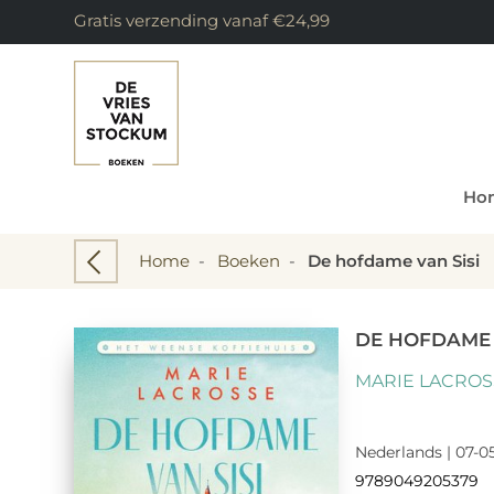
Gratis verzending vanaf €24,99
Ho
Home
-
Boeken
-
De hofdame van Sisi
DE HOFDAME 
MARIE LACROS
Nederlands | 07-0
9789049205379