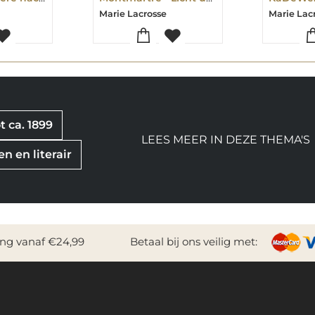
Marie Lacrosse
Marie Lac
t ca. 1899
LEES MEER IN DEZE THEMA'S
n en literair
ing vanaf €24,99
Betaal bij ons veilig met: