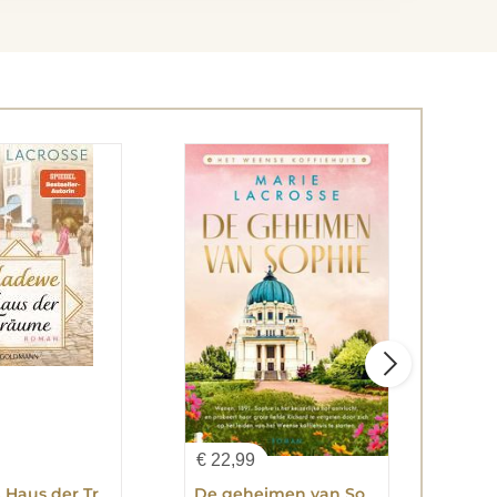
€
22,99
€
17
KaDeWe. Haus der Träume
De geheimen van Sophie