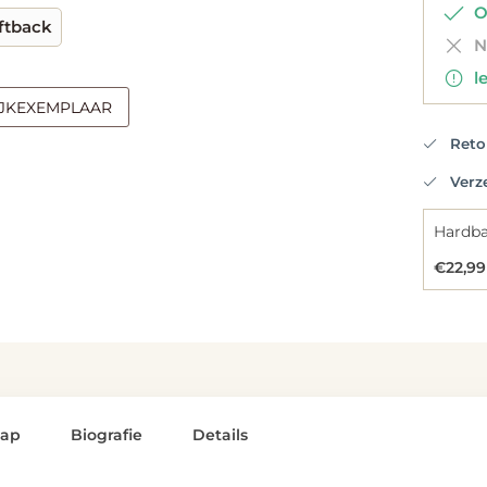
Op
ftback
Ni
le
IJKEXEMPLAAR
Retou
Verzen
Hardb
€22,99
lap
Biografie
Details