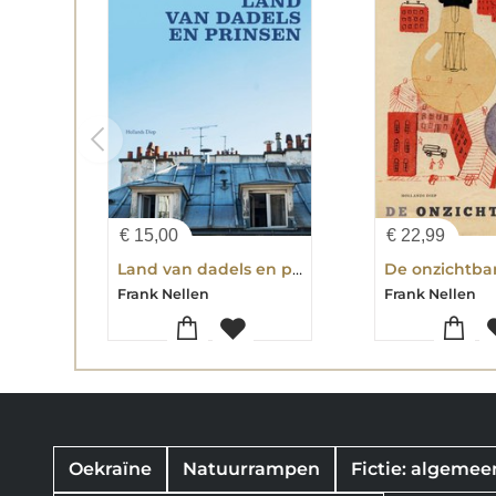
€
15,00
€
22,99
Land van dadels en prinsen
De onzichtba
Frank Nellen
Frank Nellen
Oekraïne
Natuurrampen
Fictie: algemeen