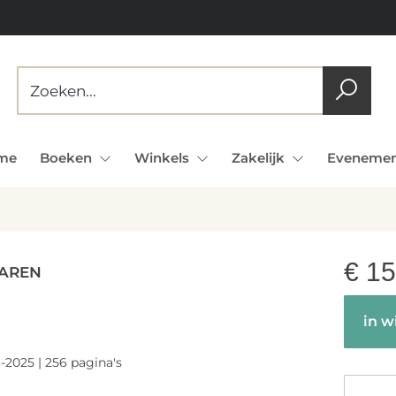
me
Boeken
Winkels
Zakelijk
Evenemen
€
15
BAREN
N
in w
-2025 | 256 pagina's