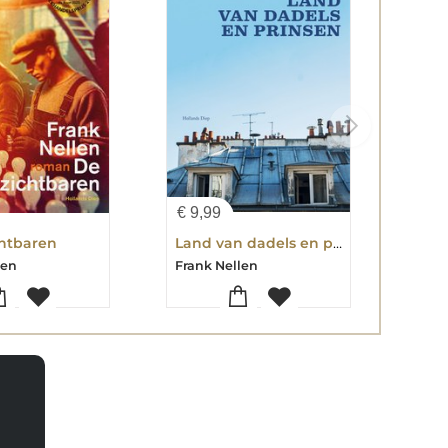
€
9,99
htbaren
Land van dadels en prinsen
len
Frank Nellen