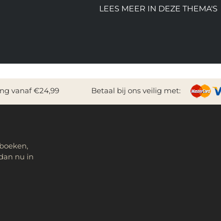
LEES MEER IN DEZE THEMA'S
ing vanaf €24,99
Betaal bij ons veilig met:
 boeken,
dan nu in