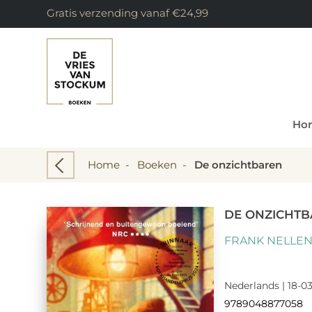
Gratis verzending vanaf €24,99
Ho
Home
-
Boeken
-
De onzichtbaren
DE ONZICHT
FRANK NELLE
Nederlands | 18-03
9789048877058