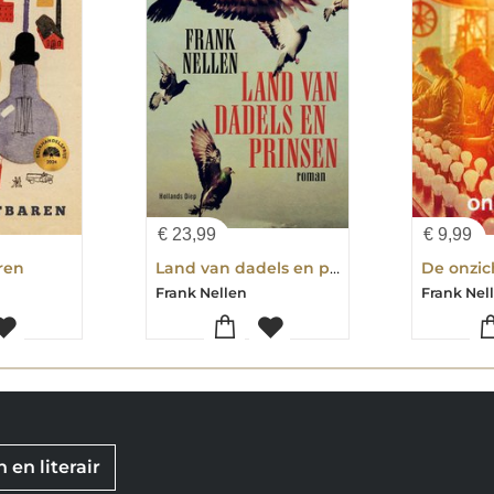
€
23,99
€
9,99
ren
Land van dadels en prinsen
De onzic
Frank Nellen
Frank Nel
 en literair