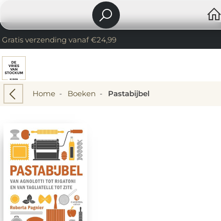
Gratis verzending vanaf €24,99
Home
-
Boeken
-
Pastabijbel