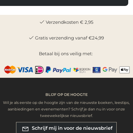
Verzendkosten € 2,95
Gratis verzending vanaf €24,99
Betaal bij ons veilig met:
BLIJF OP DE HOOGTE
Wil je als eerste op de hoogte zijn van de nieuwste boeken, leestips,
aanbiedingen en evenementen? Schrijf je dan nu in voor onze
tweewekelijkse nieuwsbrief.
Schrijf mij in voor de nieuwsbrief