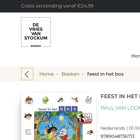
Gratis verzending vanaf €24,99
Ho
Home
-
Boeken
-
feest in het bos
FEEST IN HET
PAUL VAN LOO
Nederlands | 01-10
9789048736713