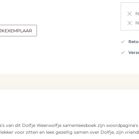
Ni
Ni
IJKEXEMPLAAR
Retou
Verzen
s van dit Dolfje Weerwolfje samenleesboek zijn woordpagina's die
lekker voor zitten en lees gezellig samen over Dolfje, zijn vriend