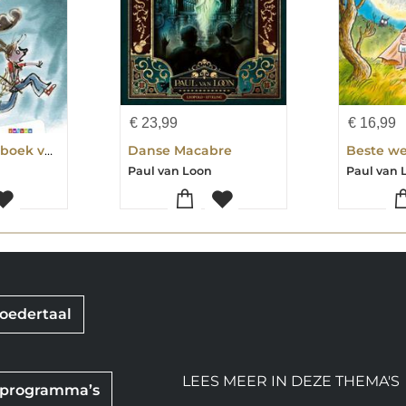
€
23,99
€
16,99
Het grote AVI boek van Paul van Loon
Danse Macabre
Paul van Loon
Paul van 
moedertaal
LEES MEER IN DEZE THEMA'S
esprogramma’s