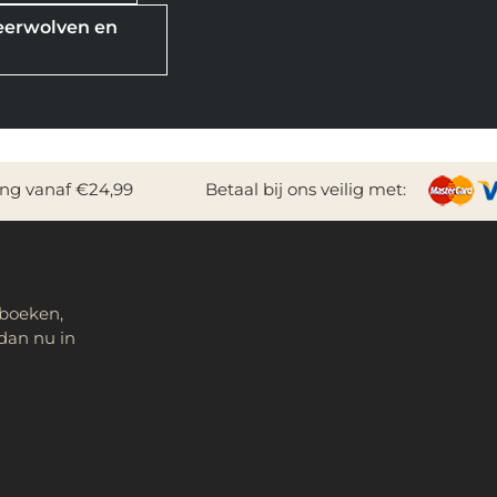
weerwolven en
ing vanaf €24,99
Betaal bij ons veilig met:
 boeken,
dan nu in