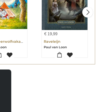
€
19,99
€
10
Beste weerwolfvakantie ooit
Raveleijn
pak 
Loon
Paul van Loon
Paul