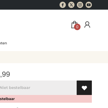
0
ten
,99
iet bestelbaar
stelbaar