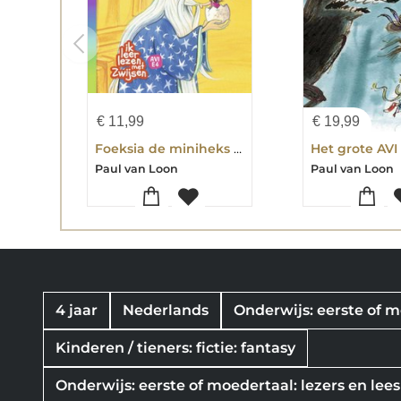
€
11,99
€
19,99
Foeksia de miniheks - Wat een mooie dag!
Paul van Loon
Paul van Loon
4 jaar
Nederlands
Onderwijs: eerste of 
Kinderen / tieners: fictie: fantasy
Onderwijs: eerste of moedertaal: lezers en le