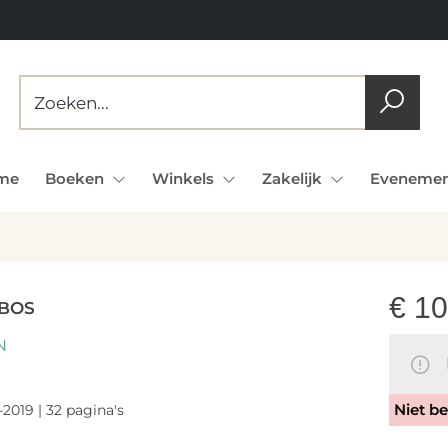
me
Boeken
Winkels
Zakelijk
Evenemen
€
10
 BOS
N
N
Niet be
-2019 | 32 pagina's