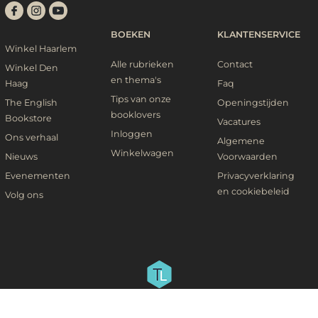
BOEKEN
KLANTENSERVICE
Winkel Haarlem
Alle rubrieken
Contact
Winkel Den
en thema's
Haag
Faq
Tips van onze
The English
Openingstijden
booklovers
Bookstore
Vacatures
Inloggen
Ons verhaal
Algemene
Winkelwagen
Nieuws
Voorwaarden
Evenementen
Privacyverklaring
en cookiebeleid
Volg ons