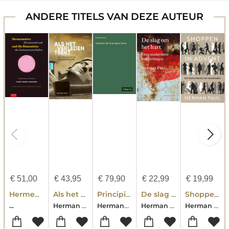
ANDERE TITELS VAN DEZE AUTEUR
€
51,00
€
43,95
€
79,90
€
22,99
€
19,99
Hermeneutics and the Humanities / Hermeneutik und Geisteswissenschaften
Als het verleden trekt
Principien der Sprachgeschichte
De slag om het hart
Shoppen in advent
Herman Paul
Hermann , Paul
Herman Paul
Herman Paul
...