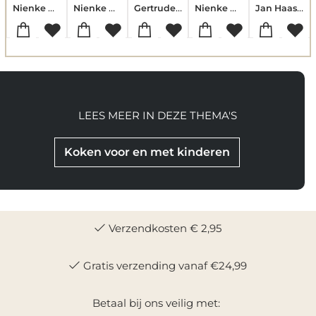
Nienke Denekamp
Nienke Denekamp-René van Blerk
Gertrude Crampton-Peter Smit-Sharon Holaves-Margaret Wise Brown-Marian Potter-José Maria Gutierrez
Nienke Denekamp
Jan Haasbroek
LEES MEER IN DEZE THEMA'S
Koken voor en met kinderen
Verzendkosten € 2,95
Gratis verzending vanaf €24,99
Betaal bij ons veilig met: