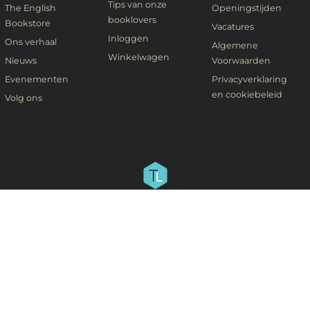
Tips van onze
The English
Openingstijden
booklovers
Bookstore
Vacatures
Inloggen
Ons verhaal
Algemene
Winkelwagen
Nieuws
Voorwaarden
Evenementen
Privacyverklaring
en cookiebeleid
Volg ons