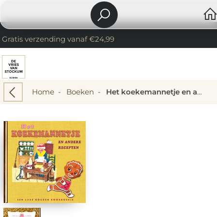
Gratis verzending vanaf €24,99
Home
-
Boeken
-
Het koekemannetje en andere recepten