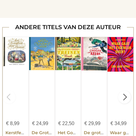
ANDERE TITELS VAN DEZE AUTEUR
€
8,99
€
24,99
€
22,50
€
29,99
€
34,99
Kerstfeest der dieren
De Grote Vincent van Gogh Atlas Junioreditie
Het Gouden Treinenboek
De grote Chagall atlas
Waar gaat het eigenlijk over? 100 jaar VPRO