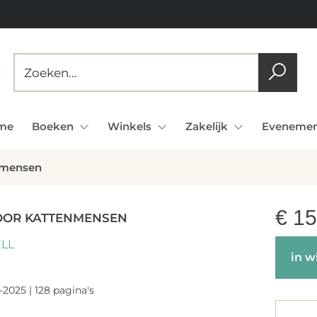
me
Boeken
Winkels
Zakelijk
Evenemen
nmensen
€
15
OOR KATTENMENSEN
LL
in w
-2025 | 128 pagina's