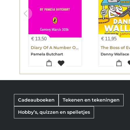
€
13,50
€
11,95
Diary Of A Number One Superfan
The Boss of 
Pamela Butchart
Danny Wallace
Cadeauboeken
Tekenen en tekeningen
Hobby’s, quizzen en spelletjes