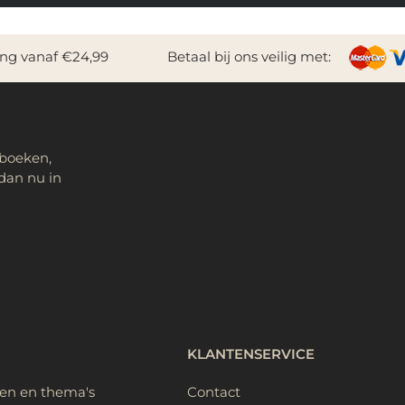
ing vanaf €24,99
Betaal bij ons veilig met:
 boeken,
dan nu in
KLANTENSERVICE
ken en thema's
Contact