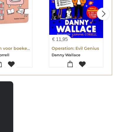
€
11,95
€
11
Doedelen voor boekenwurmen
Operation: Evil Genius
rrell
Danny Wallace
Dann