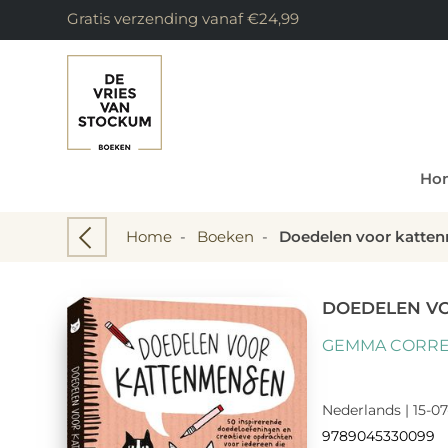
Gratis verzending vanaf €24,99
Ho
Home
-
Boeken
-
Doedelen voor katte
DOEDELEN V
GEMMA CORRE
Nederlands | 15-07
9789045330099