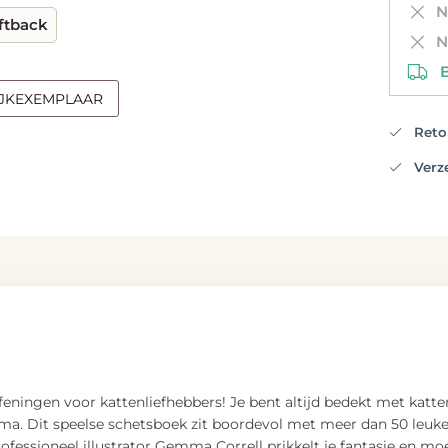
Ni
ftback
Ni
Be
IJKEXEMPLAAR
Retou
Verzen
eningen voor kattenliefhebbers! Je bent altijd bedekt met katten
ma. Dit speelse schetsboek zit boordevol met meer dan 50 leuke
rofessioneel illustrator Gemma Correll prikkelt je fantasie en m