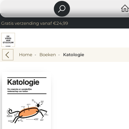
Gratis verzending vanaf €24,99
Home
-
Boeken
-
Katologie