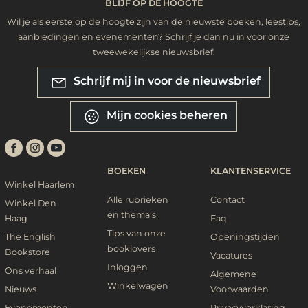
BLIJF OP DE HOOGTE
Wil je als eerste op de hoogte zijn van de nieuwste boeken, leestips,
aanbiedingen en evenementen? Schrijf je dan nu in voor onze
tweewekelijkse nieuwsbrief.
Schrijf mij in voor de nieuwsbrief
Mijn cookies beheren
BOEKEN
KLANTENSERVICE
Winkel Haarlem
Alle rubrieken
Contact
Winkel Den
en thema's
Haag
Faq
Tips van onze
The English
Openingstijden
booklovers
Bookstore
Vacatures
Inloggen
Ons verhaal
Algemene
Winkelwagen
Nieuws
Voorwaarden
Evenementen
Privacyverklaring