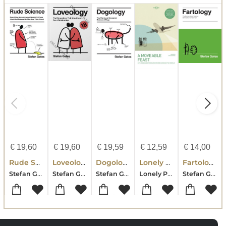
€
19,60
€
19,60
€
19,59
€
12,59
€
14,00
Rude Science
Loveology
Dogology
Lonely Planet A Moveable Feast
Fartology
Stefan Gates
Stefan Gates
Stefan Gates
Lonely Planet-Anthony Bourdain-Matthew Fort-Stefan Gates-Don George-Mark Kurlansky-David Lebovitz-Matt Preston-Andrew Zimmern
Stefan Gates