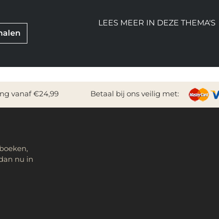
LEES MEER IN DEZE THEMA'S
rhalen
ing vanaf €24,99
Betaal bij ons veilig met:
 boeken,
dan nu in