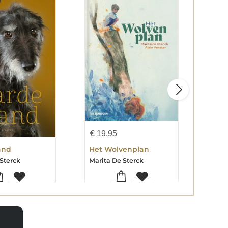
eB
€
19,95
€
7,
and
Het Wolvenplan
Mira
 Sterck
Marita De Sterck
Mari