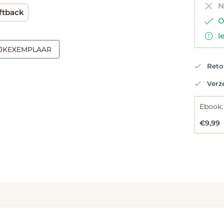
Ni
ftback
Op
le
IJKEXEMPLAAR
Retou
Verzen
Ebook:
€9,99