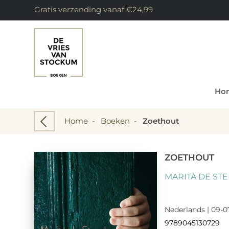
Gratis verzending vanaf €24,99
Ho
Home
-
Boeken
-
Zoethout
ZOETHOUT
MARITA DE ST
Nederlands | 09-07
9789045130729