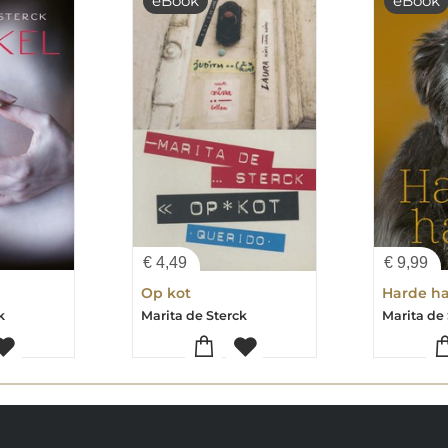
eBook
eBook
€
4,49
€
9,99
Op kot
Harde h
k
Marita de Sterck
Marita de