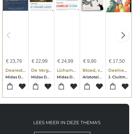
€
23,79
€
22,99
€
24,99
€
9,90
€
17,50
Dearest Pet
De Vergankelijkheid
Lichamelijke oefening
Bloed, vlees & botten
Deelnemershandleiding voor de opleidingen Economie in het MBO Hoezo PGO?
Midas Dekkers
Midas Dekkers
Midas Dekkers
Aristoteles-Midas Dekkers-D. Draaisma
J. Cluitmans-Midas Dekkers
LEES MEER IN DEZE THEMA'S