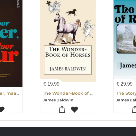
€
19,99
€
29,99
Niet door water, maar door vuur
The Wonder-Book of Horses
The Stor
n
James Baldwin
James Ba