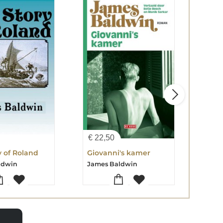
€
22,50
€
9,
y of Roland
Giovanni's kamer
The 
ldwin
James Baldwin
Jame