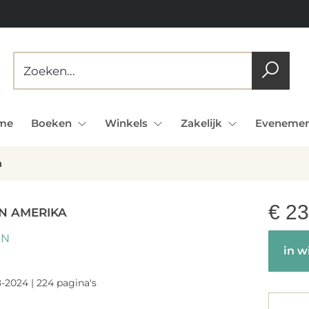
me
Boeken
Winkels
Zakelijk
Evenemen
a
€
23
N AMERIKA
IN
in w
8-2024 | 224 pagina's