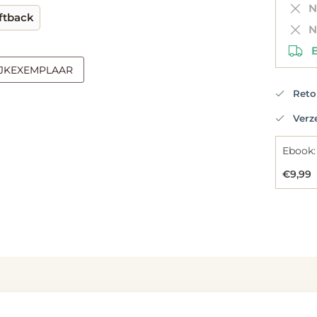
Ni
ftback
Ni
Be
IJKEXEMPLAAR
Retou
Verzen
Ebook:
€9,99