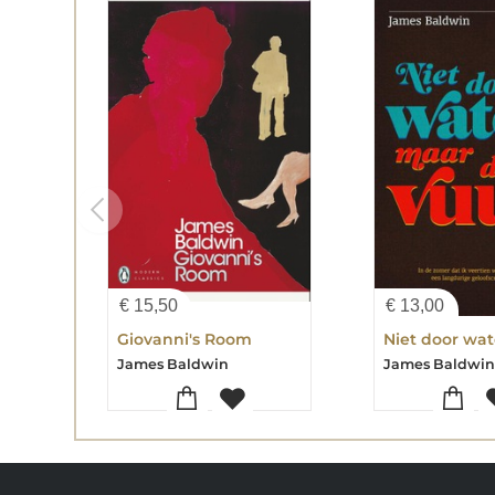
€
15,50
€
13,00
Giovanni's Room
James Baldwin
James Baldwi