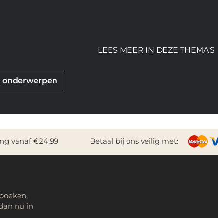
LEES MEER IN DEZE THEMA'S
re onderwerpen
ing vanaf €24,99
Betaal bij ons veilig met:
 boeken,
dan nu in