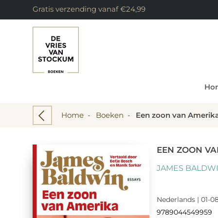
Gratis verzending vanaf €24,99
Ho
Home
-
Boeken
-
Een zoon van Amerik
EEN ZOON VA
JAMES BALDW
Nederlands | 01-0
9789044549959