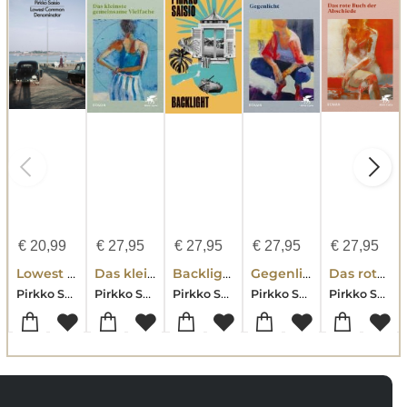
€
20,99
€
27,95
€
27,95
€
27,95
€
27,95
Lowest Common Denominator
Das kleinste gemeinsame Vielfache
Backlight
Gegenlicht
Das rote Buch der Abschiede
Pirkko Saisio
Pirkko Saisio
Pirkko Saisio
Pirkko Saisio
Pirkko Saisio