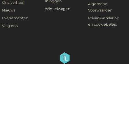
Inloggen
Ons verhaal
Algemene
Winkelwagen
Nieuws
Voorwaarden
Evenementen
Privacyverklaring
en cookiebeleid
Volg ons