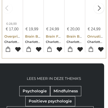
€
24,99
€
17,00
€
19,99
€
24,99
€
20,00
€
24,99
Overprikkeld brein
Brain Balance Notes
Brain Food Smoothies
Brain Balance
Onrustige darmen, overprikkeld brein
Charlotte Labee
Charlotte Labee
Charlotte Labee
Charlotte Labee
Charlotte Labee
LEES MEER IN DEZE THEMA'S
Psychologie
Mindfulness
Positieve psychologie