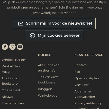
Wil je als eerste op de hoogte zijn van de nieuwste boeken, leestips,
aanbiedingen en evenementen? Schrijf je dan nu in voor onze
tweewekelijkse nieuwsbrief.
Schrijf mij in voor de nieuwsbrief
Mijn cookies beheren
BOEKEN
KLANTENSERVICE
Winkel Haarlem
Alle rubrieken
Contact
Winkel Den
en thema's
Haag
Faq
Tips van onze
The English
Openingstijden
booklovers
Bookstore
Vacatures
Inloggen
Ons verhaal
Algemene
Winkelwagen
Nieuws
Voorwaarden
Evenementen
Privacyverklaring
en cookiebeleid