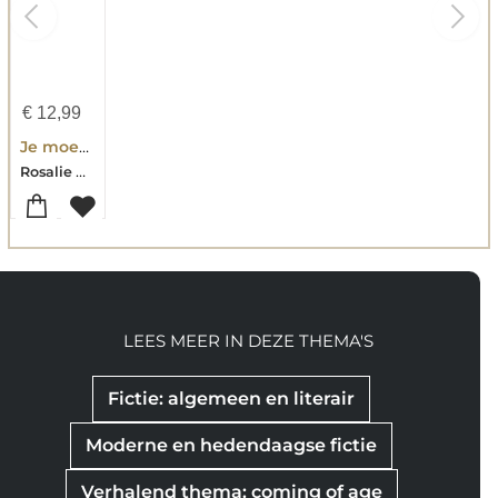
€
12,99
Je moeder
Rosalie Dielesen
LEES MEER IN DEZE THEMA'S
Fictie: algemeen en literair
Moderne en hedendaagse fictie
Verhalend thema: coming of age