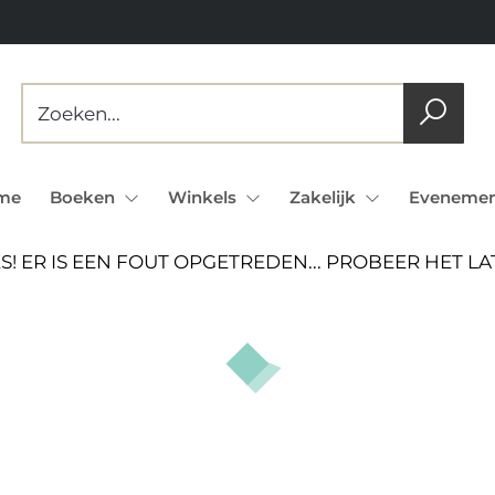
me
Boeken
Winkels
Zakelijk
Evenemen
S! ER IS EEN FOUT OPGETREDEN... PROBEER HET L