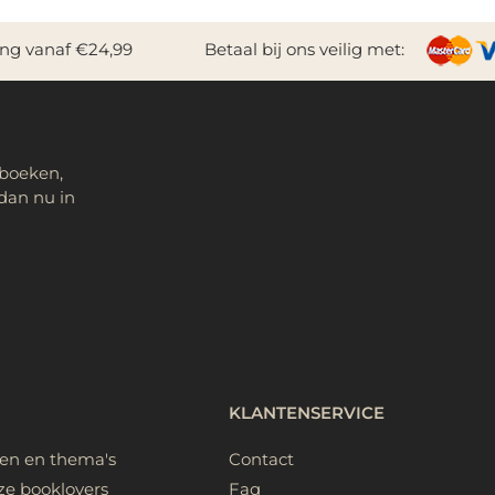
ing vanaf €24,99
Betaal bij ons veilig met:
 boeken,
dan nu in
KLANTENSERVICE
ken en thema's
Contact
ze booklovers
Faq