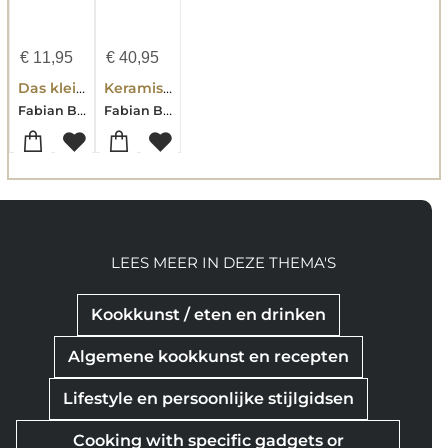
€
11,95
€
40,95
Das kleine Keramikgrill-Buch
Keramisch Grillen in Perfektion
Fabian Beck-Giuseppe Messina-Rob Reinkemeyer-Stephan Stohl
Fabian Beck-Giuseppe Messina-Rob Reinkemeyer-Stephan Stohl
LEES MEER IN DEZE THEMA'S
Kookkunst / eten en drinken
Algemene kookkunst en recepten
Lifestyle en persoonlijke stijlgidsen
Cooking with specific gadgets or