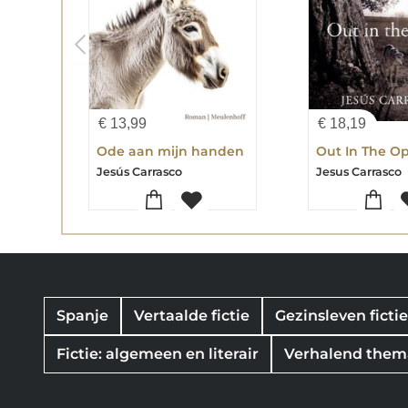
€
13,99
€
18,19
Ode aan mijn handen
Out In The O
Jesús Carrasco
Jesus Carrasco
Spanje
Vertaalde fictie
Gezinsleven ficti
Fictie: algemeen en literair
Verhalend thema