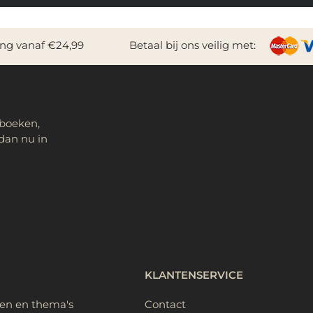
ing vanaf €24,99
Betaal bij ons veilig met:
 boeken,
dan nu in
KLANTENSERVICE
ken en thema's
Contact