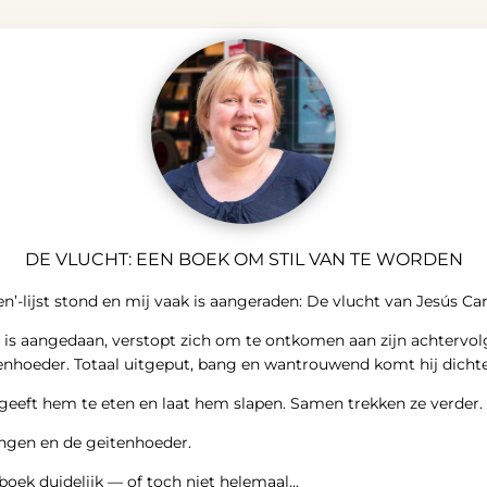
DE VLUCHT: EEN BOEK OM STIL VAN TE WORDEN
en’-lijst stond en mij vaak is aangeraden: De vlucht van Jesús Ca
is aangedaan, verstopt zich om te ontkomen aan zijn achtervolge
enhoeder. Totaal uitgeput, bang en wantrouwend komt hij dichte
geeft hem te eten en laat hem slapen. Samen trekken ze verder.
ngen en de geitenhoeder.
oek duidelijk — of toch niet helemaal...