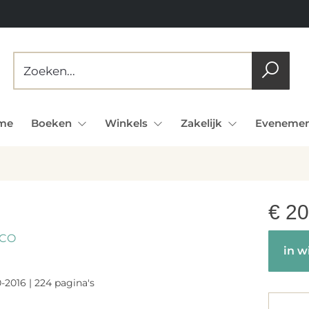
me
Boeken
Winkels
Zakelijk
Evenemen
€
20
SCO
in w
-2016 | 224 pagina's