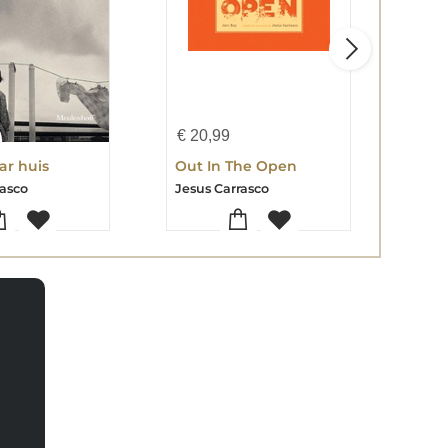
€
20,99
€
7,
ar huis
Out In The Open
De v
rasco
Jesus Carrasco
Jesú