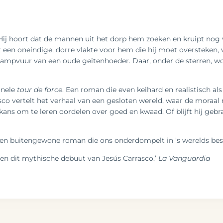
Hij hoort dat de mannen uit het dorp hem zoeken en kruipt nog 
t een oneindige, dorre vlakte voor hem die hij moet oversteken, 
 kampvuur van een oude geitenhoeder. Daar, onder de sterren, 
onele
tour de force
. Een roman die even keihard en realistisch als 
asco vertelt het verhaal van een gesloten wereld, waar de moraal
kans om te leren oordelen over goed en kwaad. Of blijft hij ge
een buitengewone roman die ons onderdompelt in ’s werelds beste
rken dit mythische debuut van Jesús Carrasco.’
La Vanguardia