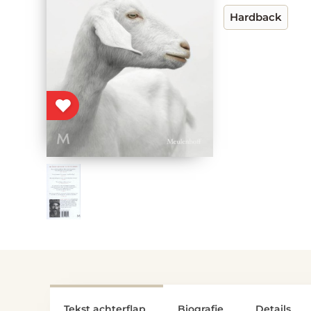
Hardback
Tekst achterflap
Biografie
Details