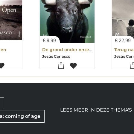
€
9,99
€
22,99
pen
De grond onder onze voeten
Terug na
Jesús Carrasco
Jesús Car
e
LEES MEER IN DEZE THEMA'S
: coming of age