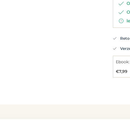
Op
Op
le
Retou
Verzen
Ebook:
€7,99