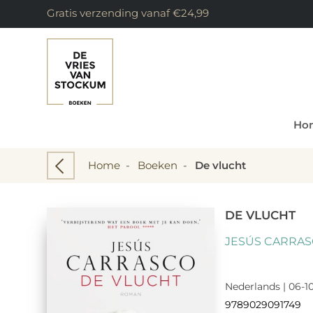
Gratis verzending vanaf €24,99
Ho
Home
-
Boeken
-
De vlucht
DE VLUCHT
JESÚS CARRA
Nederlands | 06-10
9789029091749