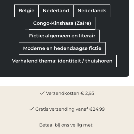
België
Nederland
Nederlands
Congo-Kinshasa (Zaïre)
Fictie: algemeen en literair
Moderne en hedendaagse fictie
Verhalend thema: identiteit / thuishoren
Verzendkosten € 2,95
Gratis verzending vanaf €24,99
Betaal bij ons veilig met: