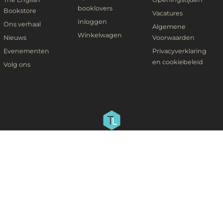
booklovers
Bookstore
Vacatures
Inloggen
Ons verhaal
Algemene
Winkelwagen
Nieuws
Voorwaarden
Evenementen
Privacyverklaring
en cookiebeleid
Volg ons