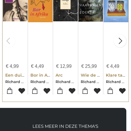
€
4,99
€
4,49
€
12,99
€
25,99
€
4,49
Een duivel met een ziel
Bor in Afrika
Arc
Wie de Rechtvaardigen zoekt
Klare taal
Richard Osinga
Richard Osinga
Richard Osinga
Richard Osinga
Richard Osinga
LEES MEER IN DEZE THEMA'S