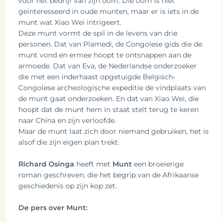
voor het bedrijf van zijn oom. Die oom is niet
geïnteresseerd in oude munten, maar er is iets in de
munt wat Xiao Wei intrigeert.
Deze munt vormt de spil in de levens van drie
personen. Dat van Plamedi, de Congolese gids die de
munt vond en ermee hoopt te ontsnappen aan de
armoede. Dat van Eva, de Nederlandse onderzoeker
die met een inderhaast opgetuigde Belgisch-
Congolese archeologische expeditie de vindplaats van
de munt gaat onderzoeken. En dat van Xiao Wei, die
hoopt dat de munt hem in staat stelt terug te keren
naar China en zijn verloofde.
Maar de munt laat zich door niemand gebruiken, het is
alsof die zijn eigen plan trekt.
Richard Osinga
heeft met
Munt
een broeierige
roman geschreven, die het begrip van de Afrikaanse
geschiedenis op zijn kop zet.
De pers over Munt: