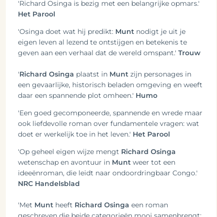
'Richard Osinga is bezig met een belangrijke opmars.'
Het Parool
'Osinga doet wat hij predikt:
Munt
nodigt je uit je
eigen leven al lezend te ontstijgen en betekenis te
geven aan een verhaal dat de wereld omspant.'
Trouw
'
Richard Osinga
plaatst in
Munt
zijn personages in
een gevaarlijke, historisch beladen omgeving en weeft
daar een spannende plot omheen.'
Humo
'Een goed gecomponeerde, spannende en wrede maar
ook liefdevolle roman over fundamentele vragen: wat
doet er werkelijk toe in het leven.'
Het Parool
'Op geheel eigen wijze mengt
Richard Osinga
wetenschap en avontuur in
Munt
weer tot een
ideeënroman, die leidt naar ondoordringbaar Congo.'
NRC Handelsblad
'Met
Munt
heeft
Richard Osinga
een roman
geschreven die beide categorieën mooi samenbrengt: