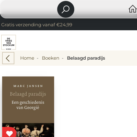
Gratis verzending vanaf €24,99
Home
-
Boeken
-
Belaagd paradijs