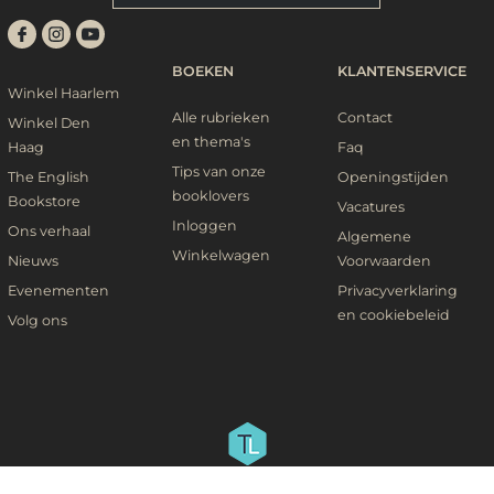
BOEKEN
KLANTENSERVICE
Winkel Haarlem
Alle rubrieken
Contact
Winkel Den
en thema's
Haag
Faq
Tips van onze
The English
Openingstijden
booklovers
Bookstore
Vacatures
Inloggen
Ons verhaal
Algemene
Winkelwagen
Nieuws
Voorwaarden
Evenementen
Privacyverklaring
en cookiebeleid
Volg ons