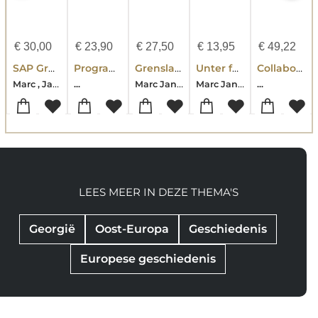
€
30,00
€
23,90
€
27,50
€
13,95
€
49,22
SAP Grundlagen und Projekte im SAP Umfeld
Programmierung von SAP-Systemen
Grensland
Unter falscher Flagge
Collaboration and Technology
Marc , Jansen
Marc Jansen
Marc Jansen
...
...
LEES MEER IN DEZE THEMA'S
Georgië
Oost-Europa
Geschiedenis
Europese geschiedenis